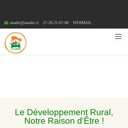
anader@anader.ci
27-20-21-67-00
WEBMAIL
Le Développement Rural,
Notre Raison d'Être !