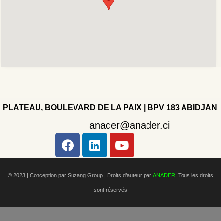
PLATEAU, BOULEVARD DE LA PAIX | BPV 183 ABIDJAN
anader@anader.ci
Copyright 2022 - Company - All rights reserved. Powered
by WordPress.
© 2023 | Conception par Suzang Group |
Droits d’auteur par
ANADER
. Tous les droits
sont réservés