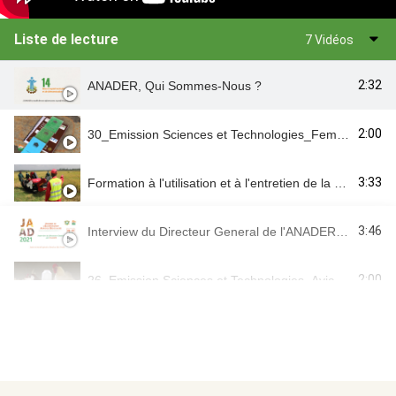
Liste de lecture
7 Vidéos
2:32
ANADER, Qui Sommes-Nous ?
2:00
30_Emission Sciences et Technologies_Femme Rurale et Financement 2eme Partie
3:33
Formation à l'utilisation et à l'entretien de la mini moissonneuse-batteuse - ANADER
3:46
Interview du Directeur General de l'ANADER aux JAAD
2:00
26_Emission Sciences et Technologies_Aviculture Traditionnelle
2:06
Mot du DG_Système de Management de la Qualité (SMQ) de l'ANADER
32:43
Le Directeur Général de l'ANADER, invité de l'émission "la télé d'ici' de NCI