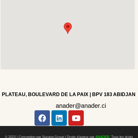
PLATEAU, BOULEVARD DE LA PAIX | BPV 183 ABIDJAN
anader@anader.ci
Copyright 2022 - Company - All rights reserved. Powered
by WordPress.
© 2023 | Conception par Suzang Group |
Droits d’auteur par
ANADER
. Tous les droits