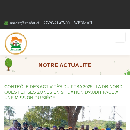
anader@anader.ci
27-20-21-67-00
WEBMAIL
NOTRE ACTUALITE
CONTRÔLE DES ACTIVITÉS DU PTBA 2025 : LA DR NORD-
OUEST ET SES ZONES EN SITUATION D’AUDIT FACE À
UNE MISSION DU SIÈGE