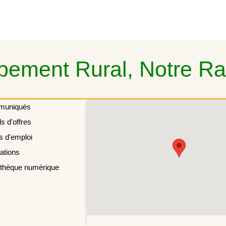
ement Rural, Notre Rai
muniqués
s d'offres
s d'emploi
ations
othèque numérique