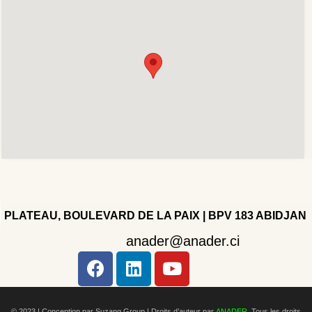
PLATEAU, BOULEVARD DE LA PAIX | BPV 183 ABIDJAN
anader@anader.ci
Copyright 2022 - Company - All rights reserved. Powered
by WordPress.
© 2023 | Conception par Suzang Group |
Droits d’auteur par
ANADER
. Tous les droits