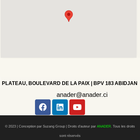
PLATEAU, BOULEVARD DE LA PAIX | BPV 183 ABIDJAN
anader@anader.ci
Copyright 2022 - Company - All rights reserved. Powered
by WordPress.
© 2023 | Conception par Suzang Group |
Droits d’auteur par
ANADER
. Tous les droits
sont réservés