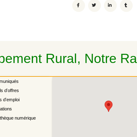
ement Rural, Notre Rai
muniqués
s d'offres
s d'emploi
ations
othèque numérique