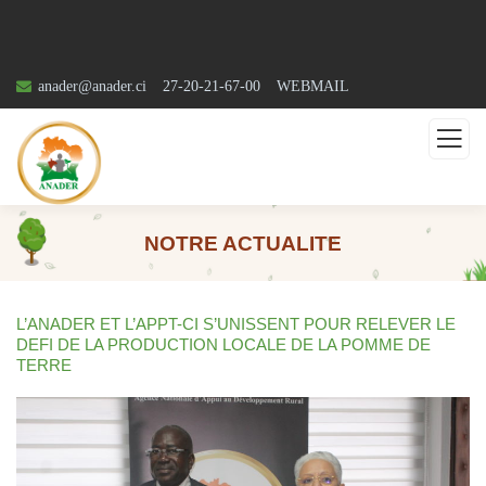
anader@anader.ci
27-20-21-67-00
WEBMAIL
NOTRE ACTUALITE
L’ANADER ET L’APPT-CI S’UNISSENT POUR RELEVER LE
DEFI DE LA PRODUCTION LOCALE DE LA POMME DE
TERRE