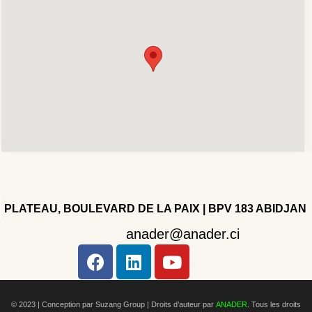
PLATEAU, BOULEVARD DE LA PAIX | BPV 183 ABIDJAN
anader@anader.ci
Copyright 2022 - Company - All rights reserved. Powered
by WordPress.
© 2023 | Conception par Suzang Group |
Droits d’auteur par
ANADER
. Tous les droits