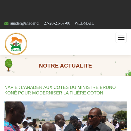
anader@anader.ci
27-20-21-67-00
WEBMAIL
NOTRE ACTUALITE
NAPIÉ : L’ANADER AUX CÔTÉS DU MINISTRE BRUNO
KONÉ POUR MODERNISER LA FILIÈRE COTON