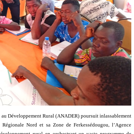
ui au Développement Rural (ANADER) poursuit inlassablement
on Régionale Nord et sa Zone de Ferkessédougou, l’Agence
développement rural en orchestrant un vaste programme de