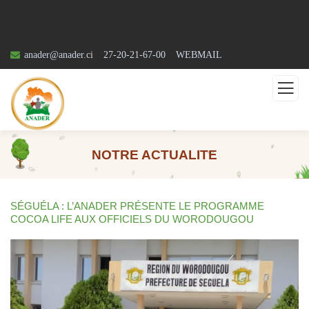
anader@anader.ci
27-20-21-67-00
WEBMAIL
NOTRE ACTUALITE
SÉGUÉLA : L’ANADER PRÉSENTE LE PROGRAMME
COCOA LIFE AUX OFFICIELS DU WORODOUGOU