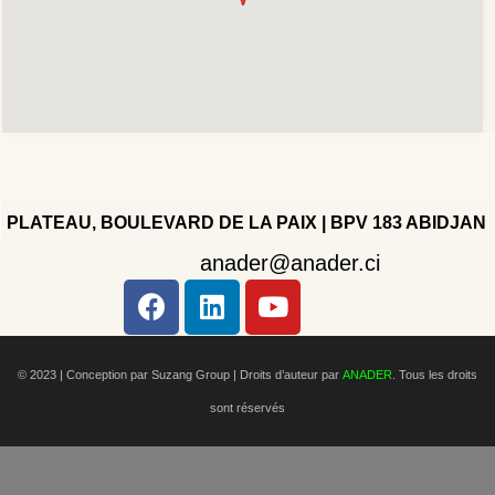
PLATEAU, BOULEVARD DE LA PAIX | BPV 183 ABIDJAN
anader@anader.ci
Copyright 2022 - Company - All rights reserved. Powered
by WordPress.
© 2023 | Conception par Suzang Group |
Droits d’auteur par
ANADER
. Tous les droits
sont réservés