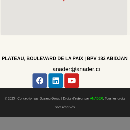
PLATEAU, BOULEVARD DE LA PAIX | BPV 183 ABIDJAN
anader@anader.ci
Copyright 2022 - Company - All rights reserved. Powered
by WordPress.
© 2023 | Conception par Suzang Group |
Droits d’auteur par
ANADER
. Tous les droits
sont réservés