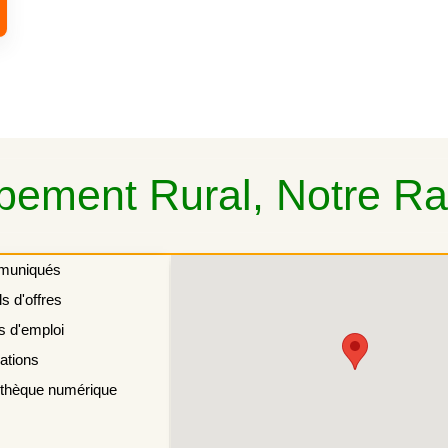
ement Rural, Notre Rai
muniqués
s d'offres
s d'emploi
ations
othèque numérique