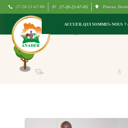
27-20-21-67-00
27-20-21-67-05
Plateau, Bou
ACCUEIL
QUI SOMMES-NOUS ?