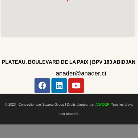
PLATEAU, BOULEVARD DE LA PAIX | BPV 183 ABIDJAN
anader@anader.ci
Copyright 2022 - Company - All rights reserved. Powered
by WordPress.
© 2023 | Conception par Suzang Group |
Droits d’auteur par
ANADER
. Tous les droits
sont réservés