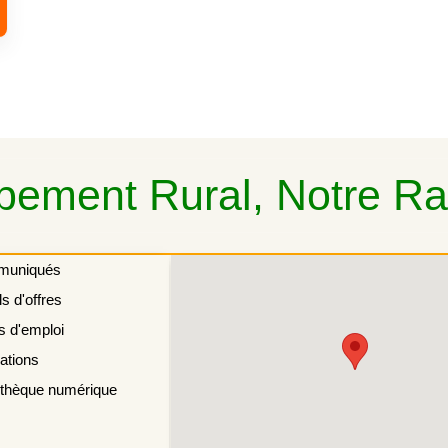
ement Rural, Notre Rai
muniqués
s d'offres
s d'emploi
ations
othèque numérique