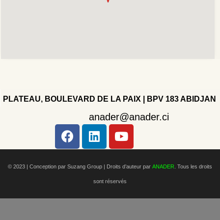
PLATEAU, BOULEVARD DE LA PAIX | BPV 183 ABIDJAN
anader@anader.ci
Copyright 2022 - Company - All rights reserved. Powered
by WordPress.
© 2023 | Conception par Suzang Group |
Droits d’auteur par
ANADER
. Tous les droits
sont réservés