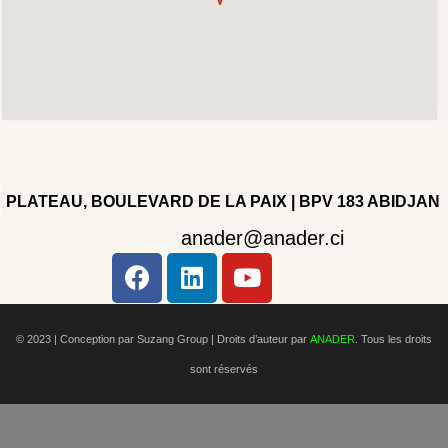
PLATEAU, BOULEVARD DE LA PAIX | BPV 183 ABIDJAN
anader@anader.ci
Copyright 2022 - Company - All rights reserved. Powered
by WordPress.
© 2023 | Conception par Suzang Group |
Droits d’auteur par
ANADER
. Tous les droits
sont réservés