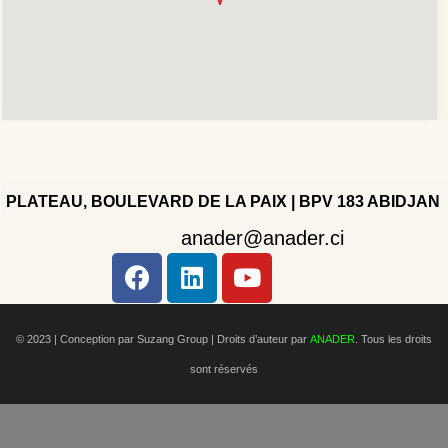
PLATEAU, BOULEVARD DE LA PAIX | BPV 183 ABIDJAN
anader@anader.ci
Copyright 2022 - Company - All rights reserved. Powered
by WordPress.
© 2023 | Conception par Suzang Group |
Droits d’auteur par
ANADER
. Tous les droits
sont réservés