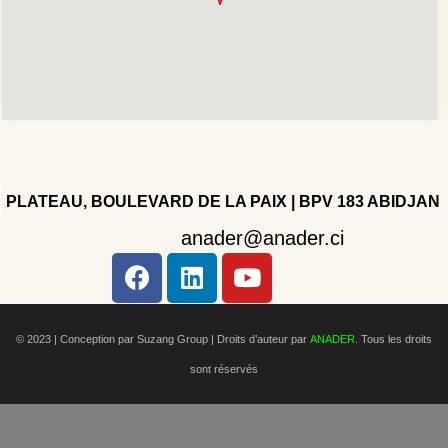
PLATEAU, BOULEVARD DE LA PAIX | BPV 183 ABIDJAN
anader@anader.ci
Copyright 2022 - Company - All rights reserved. Powered
by WordPress.
© 2023 | Conception par Suzang Group |
Droits d’auteur par
ANADER
. Tous les droits
sont réservés