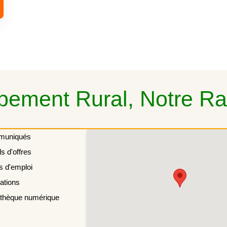
ement Rural, Notre Rai
muniqués
s d'offres
s d'emploi
ations
othèque numérique