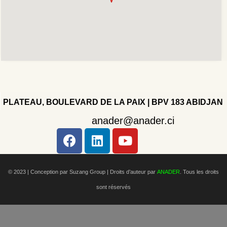
PLATEAU, BOULEVARD DE LA PAIX | BPV 183 ABIDJAN
anader@anader.ci
Copyright 2022 - Company - All rights reserved. Powered
by WordPress.
© 2023 | Conception par Suzang Group |
Droits d’auteur par
ANADER
. Tous les droits
sont réservés