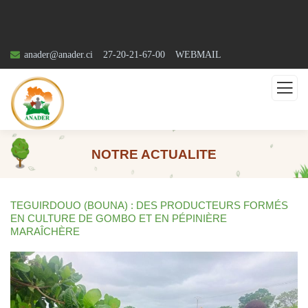
anader@anader.ci
27-20-21-67-00
WEBMAIL
NOTRE ACTUALITE
TEGUIRDOUO (BOUNA) : DES PRODUCTEURS FORMÉS
EN CULTURE DE GOMBO ET EN PÉPINIÈRE
MARAÎCHÈRE