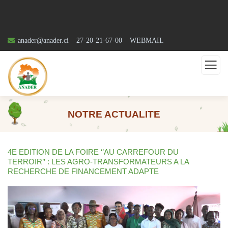
anader@anader.ci
27-20-21-67-00
WEBMAIL
NOTRE ACTUALITE
4E EDITION DE LA FOIRE ‘’AU CARREFOUR DU
TERROIR’’ : LES AGRO-TRANSFORMATEURS A LA
RECHERCHE DE FINANCEMENT ADAPTE