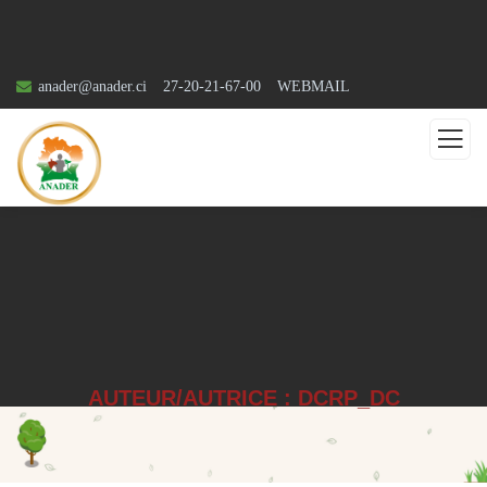
anader@anader.ci
27-20-21-67-00
WEBMAIL
AUTEUR/AUTRICE :
DCRP_DC