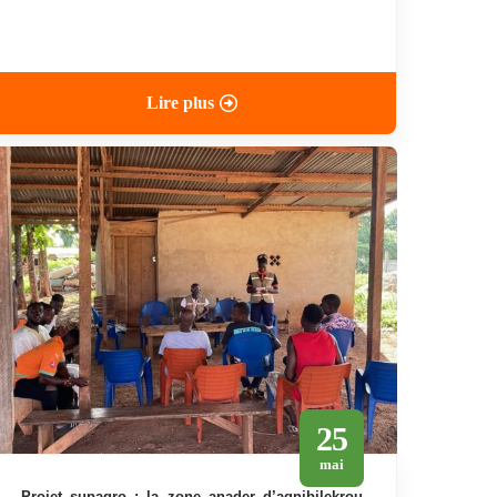
Lire plus
25
mai
projet supagro : la zone anader d’agnibilekrou