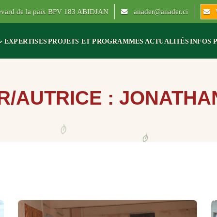
levard de la paix BPV 183 ABIDJAN
anader@anader.ci
EXPERTISES
PROJETS ET PROGRAMMES
ACTUALITÉS
INFOS 
R/AUTRICE :
JONATHA