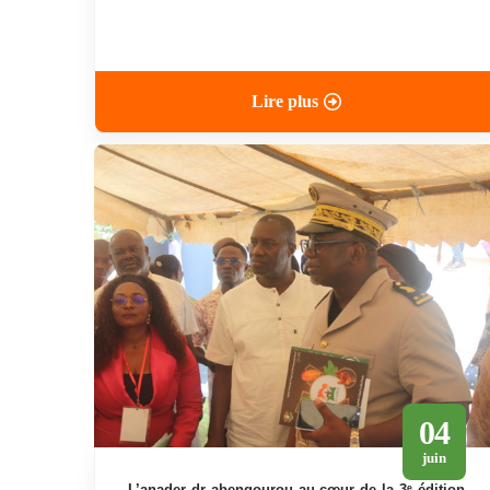
Lire plus
04
juin
l’anader dr abengourou au cœur de la 3ᵉ édition