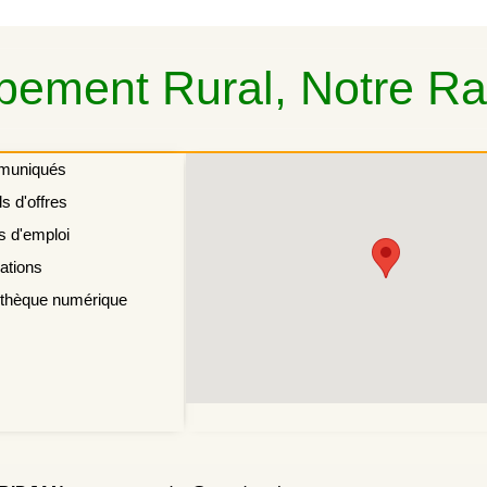
ement Rural, Notre Rai
muniqués
s d'offres
s d'emploi
ations
othèque numérique