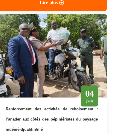
Lire plus
04
juin
renforcement des activités de reboisement :
l’anader aux côtés des pépiniéristes du paysage
indénié-djuablin/mé