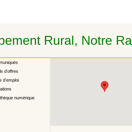
ement Rural, Notre Rai
muniqués
s d'offres
s d'emploi
ations
othèque numérique