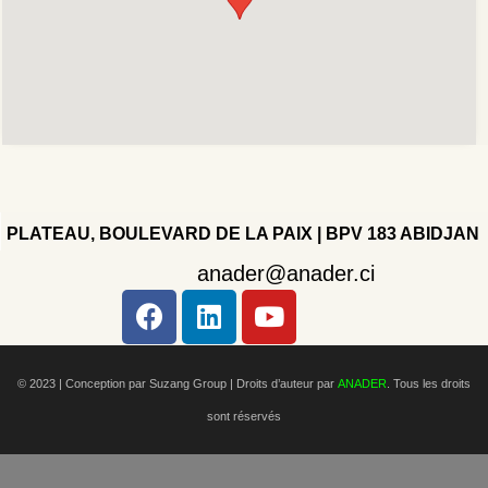
PLATEAU, BOULEVARD DE LA PAIX | BPV 183 ABIDJAN
anader@anader.ci
Copyright 2022 - Company - All rights reserved. Powered
by WordPress.
© 2023 | Conception par Suzang Group |
Droits d’auteur par
ANADER
. Tous les droits
sont réservés