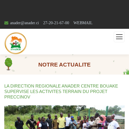
anader@anader.ci
27-20-21-67-00
WEBMAIL
NOTRE ACTUALITE
LA DIRECTION REGIONALE ANADER CENTRE BOUAKE
SUPERVISE LES ACTIVITES TERRAIN DU PROJET
PRECCINOV