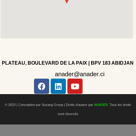
PLATEAU, BOULEVARD DE LA PAIX | BPV 183 ABIDJAN
anader@anader.ci
Copyright 2022 - Company - All rights reserved. Powered
by WordPress.
© 2023 | Conception par Suzang Group |
Droits d’auteur par
ANADER
. Tous les droits
sont réservés