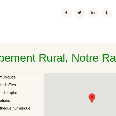
ement Rural, Notre Rai
muniqués
s d'offres
s d'emploi
ations
othèque numérique