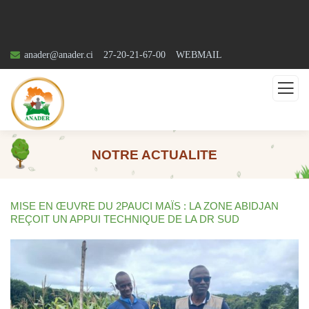
anader@anader.ci
27-20-21-67-00
WEBMAIL
NOTRE ACTUALITE
MISE EN ŒUVRE DU 2PAUCI MAÏS : LA ZONE ABIDJAN
REÇOIT UN APPUI TECHNIQUE DE LA DR SUD