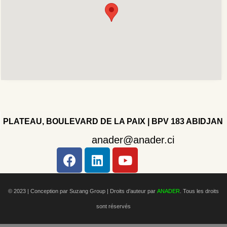
PLATEAU, BOULEVARD DE LA PAIX | BPV 183 ABIDJAN
anader@anader.ci
Copyright 2022 - Company - All rights reserved. Powered
by WordPress.
© 2023 | Conception par Suzang Group |
Droits d’auteur par
ANADER
. Tous les droits
sont réservés