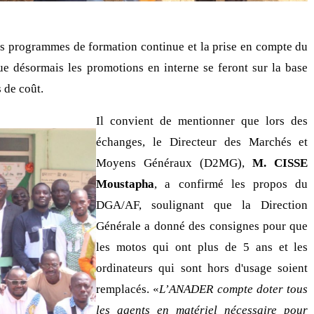
des programmes de formation continue et la prise en compte du
que désormais les promotions en interne se feront sur la base
 de coût.
Il convient de mentionner que lors des
échanges, le Directeur des Marchés et
Moyens Généraux (D2MG),
M. CISSE
Moustapha
, a confirmé les propos du
DGA/AF, soulignant que la Direction
Générale a donné des consignes pour que
les motos qui ont plus de 5 ans et les
ordinateurs qui sont hors d'usage soient
remplacés. «
L’ANADER compte doter tous
les agents en matériel nécessaire pour