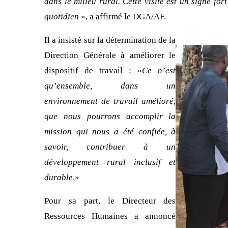
dans le milieu rural. Cette visite est un signe fo
quotidien
», a affirmé le DGA/AF.
Il a insisté sur la détermination de la
Direction Générale à améliorer le
dispositif de travail : «
Ce n’est
qu’ensemble, dans un
environnement de travail amélioré,
que nous pourrons accomplir la
mission qui nous a été confiée, à
savoir, contribuer à un
développement rural inclusif et
durable
.»
Pour sa part, le Directeur des
Ressources Humaines a annoncé