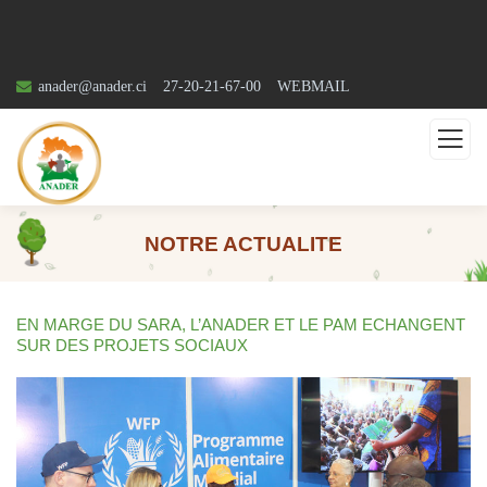
anader@anader.ci
27-20-21-67-00
WEBMAIL
NOTRE ACTUALITE
EN MARGE DU SARA, L’ANADER ET LE PAM ECHANGENT
SUR DES PROJETS SOCIAUX