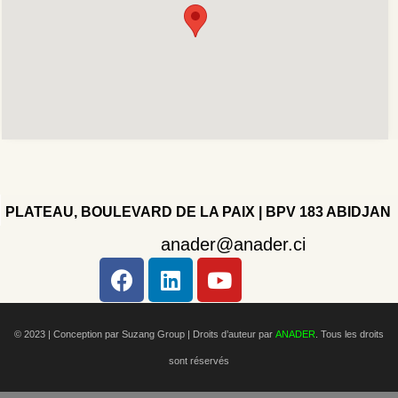
PLATEAU, BOULEVARD DE LA PAIX | BPV 183 ABIDJAN
anader@anader.ci
Copyright 2022 - Company - All rights reserved. Powered
by WordPress.
© 2023 | Conception par Suzang Group |
Droits d’auteur par
ANADER
. Tous les droits
sont réservés