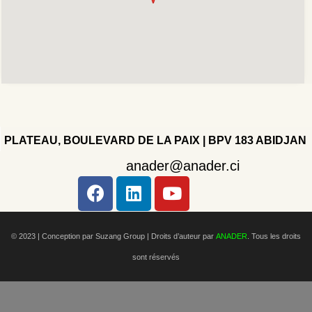
PLATEAU, BOULEVARD DE LA PAIX | BPV 183 ABIDJAN
anader@anader.ci
Copyright 2022 - Company - All rights reserved. Powered
by WordPress.
© 2023 | Conception par Suzang Group |
Droits d’auteur par
ANADER
. Tous les droits
sont réservés