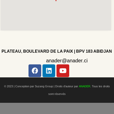
PLATEAU, BOULEVARD DE LA PAIX | BPV 183 ABIDJAN
anader@anader.ci
Copyright 2022 - Company - All rights reserved. Powered
by WordPress.
© 2023 | Conception par Suzang Group |
Droits d’auteur par
ANADER
. Tous les droits
sont réservés