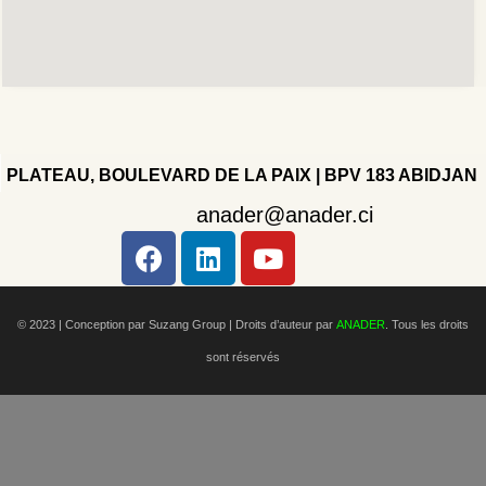
PLATEAU, BOULEVARD DE LA PAIX | BPV 183 ABIDJAN
anader@anader.ci
Copyright 2022 - Company - All rights reserved. Powered
by WordPress.
© 2023 | Conception par Suzang Group |
Droits d’auteur par
ANADER
. Tous les droits
sont réservés