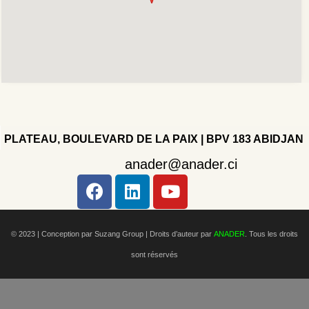
PLATEAU, BOULEVARD DE LA PAIX | BPV 183 ABIDJAN
anader@anader.ci
Copyright 2022 - Company - All rights reserved. Powered
by WordPress.
© 2023 | Conception par Suzang Group |
Droits d’auteur par
ANADER
. Tous les droits
sont réservés