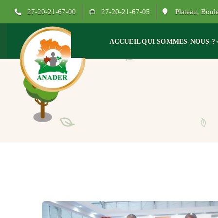
27-20-21-67-00
27-20-21-67-05
Plateau, Bou
ACCUEIL
QUI SOMMES-NOUS ?