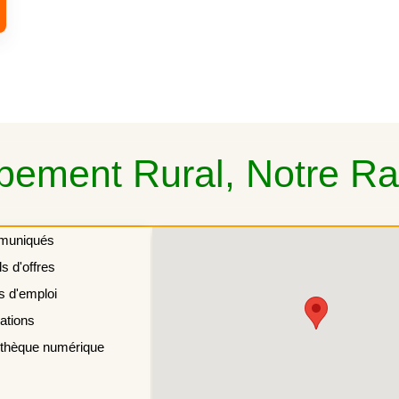
ement Rural, Notre Rai
muniqués
s d'offres
s d'emploi
ations
othèque numérique