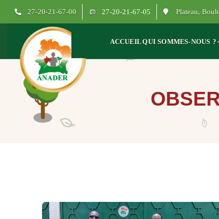
27-20-21-67-00
27-20-21-67-05
Plateau, Bou
ACCUEIL
QUI SOMMES-NOUS ?
OBSER