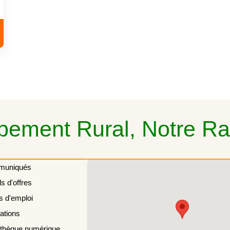
ement Rural, Notre Rai
muniqués
s d'offres
s d'emploi
ations
othèque numérique