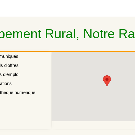
ement Rural, Notre Rai
muniqués
s d'offres
s d'emploi
ations
othèque numérique