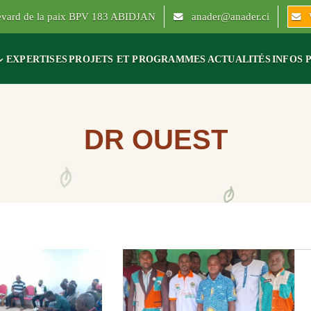
levard de la paix BPV 183 ABIDJAN
anader@anader.ci
EXPERTISES
PROJETS ET PROGRAMMES
ACTUALITÉS
INFOS 
DR OUEST