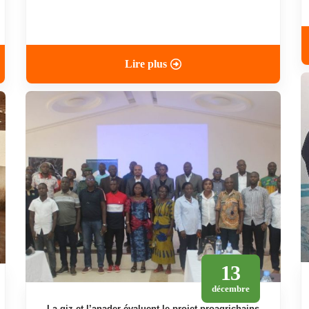
Lire plus
13
décembre
la giz et l’anader évaluent le projet proagrichains