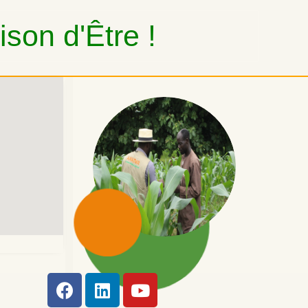
son d'Être !
ress.