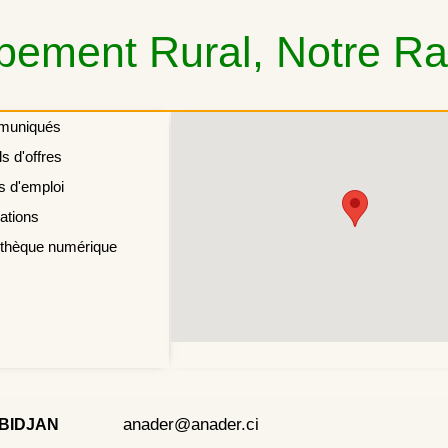
ement Rural, Notre Rai
muniqués
s d'offres
s d'emploi
ations
othèque numérique
anader@anader.ci
ABIDJAN
right 2022 - Company - All rights reserved. Powered by WordP