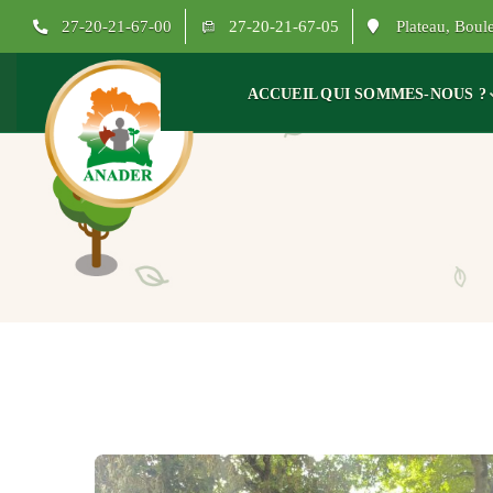
27-20-21-67-00
27-20-21-67-05
Plateau, Bou
ACCUEIL
QUI SOMMES-NOUS ?